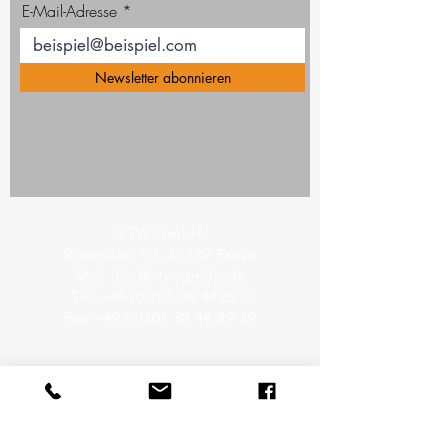
E-Mail-Adresse
Newsletter abonnieren
VTW GmbH
Ruhrtalstr. 93, 45239 Essen
Mail
info@vtw-gmbh.de
Tel.
+49
(0)201 38 44 89 0
Fax
+49 (0)201 38 44 89 29
VTW LEISTUNGEN
3D Laserscanning
Lasertracking