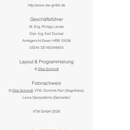
http://www.vtw-gmbh.de
Geschäftsführer
M. Eng. Philipp Landa
Dipl.-Ing. Karl Duckat
Amtsgericht Essen HRB 10536
USt.Nr. DE160348933
Layout & Programmierung
©
Elke Schmidt
Fotonachweis
©
Elke Schmidt
, VTW, Dominik Parr (Segelfotos),
Leica Geosystems (Georadar)
VTW GmbH 2026