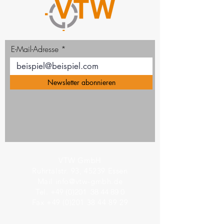
E-Mail-Adresse
Newsletter abonnieren
VTW GmbH
Ruhrtalstr. 93, 45239 Essen
Mail
info@vtw-gmbh.de
Tel.
+49
(0)201 38 44 89 0
Fax
+49 (0)201 38 44 89 29