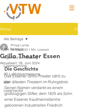
Beitrag
Alle Beiträge
Philipp Landa
Alle Beiträge
18. Mai 2022
1 Min. Lesezeit
Grillo Theater Essen
Ingenieurvermessung
Aktualisiert:
26. Juni 2024
Laserscanning
Die Geschichte
3D Luftbildvermessung
Das Essener Grillo-Theater zählt zu 
den ältesten Theatern im Ruhrgebiet. 
BIM
Seinen Namen verdankt es einem 
Lasertracker
großzügigen Stifter, dem 1825 als Sohn 
einer Essener Kaufmannsfamilie 
geborenen Industriellen Friedrich 